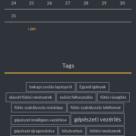
24
25
26
27
28
29
30
31
« jan
Tags
bekapcsoolás laptopról
Egyedi igények
elavult fűtési rendszerek
esővíz felhasználás
fűtés rásegítés
fűtés szabályozás másképp
fűtés szabályozás telefonnal
gépészeti vezérlés
gépészet intelligens vezérlése
gépészet újragondolva
hőszivattyú
hűtési rendszerek