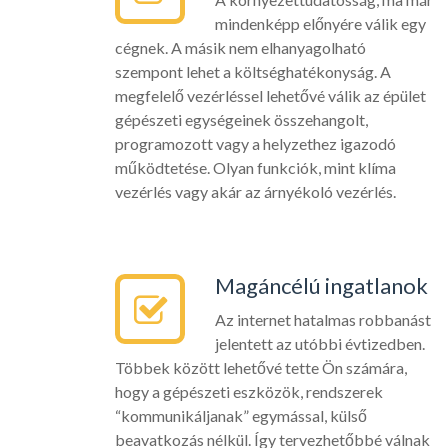
mindenképp előnyére válik egy
cégnek. A másik nem elhanyagolható
szempont lehet a költséghatékonyság. A
megfelelő vezérléssel lehetővé válik az épület
gépészeti egységeinek összehangolt,
programozott vagy a helyzethez igazodó
működtetése. Olyan funkciók, mint klíma
vezérlés vagy akár az árnyékoló vezérlés.
Magáncélú ingatlanok
Az internet hatalmas robbanást
jelentett az utóbbi évtizedben.
Többek között lehetővé tette Ön számára,
hogy a gépészeti eszközök, rendszerek
“kommunikáljanak” egymással, külső
beavatkozás nélkül. Így tervezhetőbbé válnak