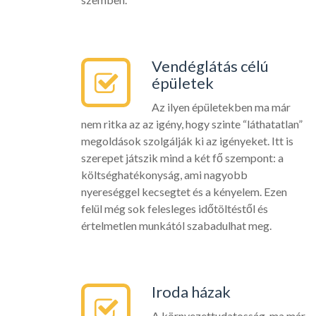
Vendéglátás célú
épületek
Az ilyen épületekben ma már
nem ritka az az igény, hogy szinte “láthatatlan”
megoldások szolgálják ki az igényeket. Itt is
szerepet játszik mind a két fő szempont: a
költséghatékonyság, ami nagyobb
nyereséggel kecsegtet és a kényelem. Ezen
felül még sok felesleges időtöltéstől és
értelmetlen munkától szabadulhat meg.
Iroda házak
A környezettudatosság, ma már