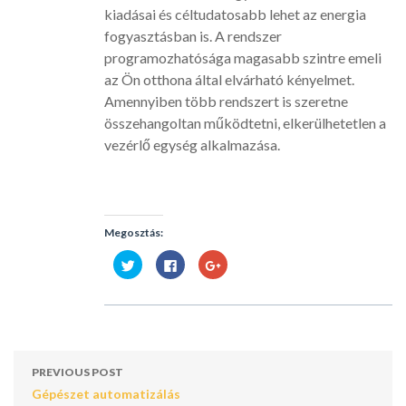
kiadásai és céltudatosabb lehet az energia
fogyasztásban is. A rendszer
programozhatósága magasabb szintre emeli
az Ön otthona által elvárható kényelmet.
Amennyiben több rendszert is szeretne
összehangoltan működtetni, elkerülhetetlen a
vezérlő egység alkalmazása.
Megosztás:
Kattints
Click
Megosztás
ide
to
a
a
share
Google
Twitter-
on
plusszon(Új
en
Facebook(Új
ablakban
való
ablakban
nyílik
megosztáshoz(Új
nyílik
meg)
ablakban
meg)
nyílik
meg)
PREVIOUS POST
Gépészet automatizálás