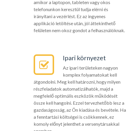
amikor a laptopon, tableten vagy okos
telefonunkon keresztül tudja elérni és
irányítani a vezérlést. Ez az ingyenes
applikáció letöltése után, jól áttekinthető
felületen nem okoz gondot a felhasználóknak.
Ipari környezet
Az ipari területeken nagyon
komplex folyamatokat kell
átgondolni. Meg kell határozni, hogy milyen
részfeladatok automatizálhatók, majd a
megfelelő optimális eszközök működését
össze kell hangolni. Ezzel tervezhetőbb lesz a
gazdaságosság, az Ön kiadása és bevétele. Ha
a fenntartási költségei is csökkennek, ez
komoly előnyt jelenthet a versenytársakkal
szemben.