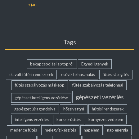
« jan
Tags
bekapcsoolás laptopról
Egyedi igények
elavult fűtési rendszerek
esővíz felhasználás
fűtés rásegítés
fűtés szabályozás másképp
fűtés szabályozás telefonnal
gépészeti vezérlés
gépészet intelligens vezérlése
gépészet újragondolva
hőszivattyú
hűtési rendszerek
intelligens vezérlés
korszerűsítés
környezet védelem
medence fűtés
melegvíz készítés
napelem
nap energia