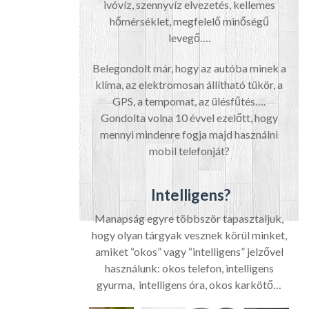
ivóvíz, szennyvíz elvezetés, kellemes
hőmérséklet, megfelelő minőségű
levegő….
Belegondolt már, hogy az autóba minek a
klíma, az elektromosan állítható tükör, a
GPS, a tempomat, az ülésfűtés….
Gondolta volna 10 évvel ezelőtt, hogy
mennyi mindenre fogja majd használni
mobil telefonját?
Intelligens?
Manapság egyre többször tapasztaljuk,
hogy olyan tárgyak vesznek körül minket,
amiket “okos” vagy “intelligens” jelzővel
használunk: okos telefon, intelligens
gyurma, intelligens óra, okos karkötő…