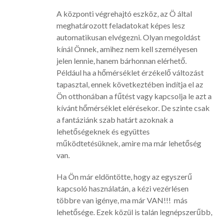
A központi végrehajtó eszköz, az Ö által
meghatározott feladatokat képes lesz
automatikusan elvégezni. Olyan megoldást
kínál Önnek, amihez nem kell személyesen
jelen lennie, hanem bárhonnan elérhető.
Például ha a hőmérséklet érzékelő változást
tapasztal, ennek következtében indítja el az
Ön otthonában a fűtést vagy kapcsolja le azt a
kívánt hőmérséklet elérésekor. De szinte csak
a fantáziánk szab határt azoknak a
lehetőségeknek és együttes
működtetésüknek, amire ma már lehetőség
van.
Ha Ön már eldöntötte, hogy az egyszerű
kapcsoló használatán, a kézi vezérlésen
többre van igénye, ma már VAN!!! más
lehetősége. Ezek közül is talán legnépszerűbb,